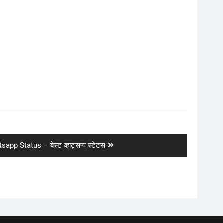
app Status – बेस्ट व्हाट्सप्प स्टेटस