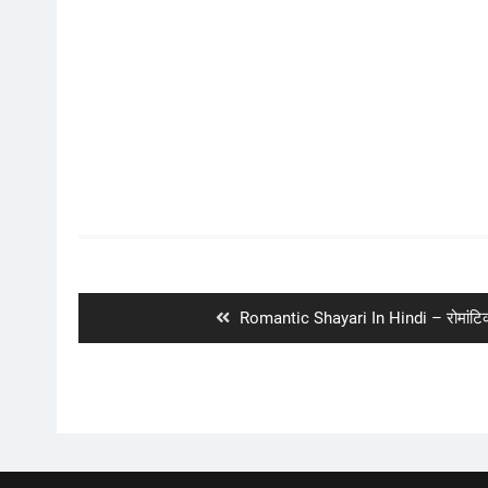
Post
navigation
Previous
Romantic Shayari In Hindi – रोमांटिक 
post: