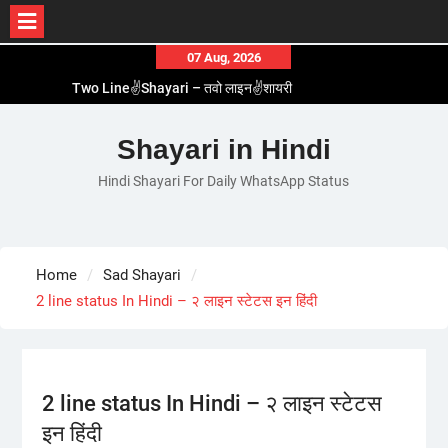
Skip
07 Aug, 2026
to
Two Line✌️Shayari – तवो लाइन✌️शायरी
content
Love😓Lines In Hindi – लव😓लाइन्स इन हिंदी
Romantic Love😽Status – रोमांटिक लव😽स्टेटस
Shayari in Hindi
Love🥳Poetry In Hindi – लव🥳पोएट्री इन हिंदी
Hindi Shayari For Daily WhatsApp Status
1 Line☝️Shayari In Hindi – १ लाइन☝️शायरी इन हिंदी
Home
Sad Shayari
2 line status In Hindi – २ लाइन स्टेटस इन हिंदी
2 line status In Hindi – २ लाइन स्टेटस
इन हिंदी