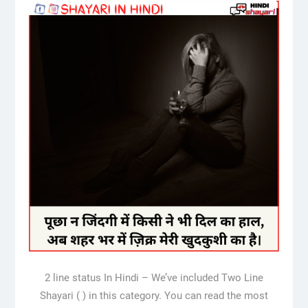
2 line status In Hindi – We’ve included Two Line
Shayari ( ) in this category. You can read the most