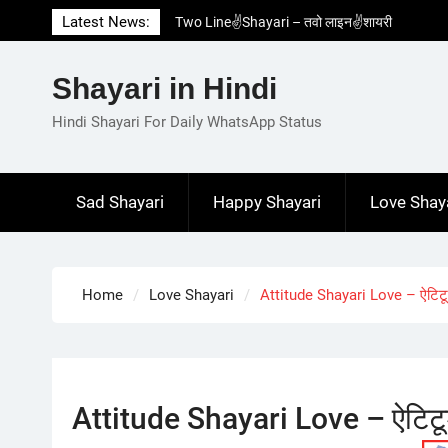
Skip
Latest News:
Two Line✌️Shayari – तवो लाइन✌️शायरी
to
Love😓Lines In Hindi – लव😓लाइन्स इन हिंदी
content
Romantic Love😽Status – रोमांटिक लव😽स्टेटस
Shayari in Hindi
Love🥳Poetry In Hindi – लव🥳पोएट्री इन हिंदी
1 Line☝️Shayari In Hindi – १ लाइन☝️शायरी इन
Hindi Shayari For Daily WhatsApp Status
हिंदी
Sad Shayari
Happy Shayari
Love Shay
Home
Love Shayari
Attitude Shayari Love – ऐटिट
Attitude Shayari Love – ऐटिटू