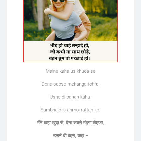
Maine kaha us khuda se
Dena sabse mehanga tohfa,
Usne di bahan kaha-
Sambhalo is anmol rattan ko.
मैंने
कहा
खुदा
से
,
देना
सबसे
मंहगा
तोहफा
,
उसने
दी
बहन
,
कहा
–