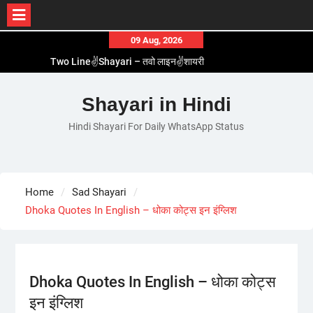
Skip
09 Aug, 2026
to
Two Line✌️Shayari – तवो लाइन✌️शायरी
content
Love😓Lines In Hindi – लव😓लाइन्स इन हिंदी
Romantic Love😽Status – रोमांटिक लव😽स्टेटस
Shayari in Hindi
Love🥳Poetry In Hindi – लव🥳पोएट्री इन हिंदी
Hindi Shayari For Daily WhatsApp Status
1 Line☝️Shayari In Hindi – १ लाइन☝️शायरी इन हिंदी
Home
Sad Shayari
Dhoka Quotes In English – धोका कोट्स इन इंग्लिश
Dhoka Quotes In English – धोका कोट्स
इन इंग्लिश