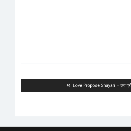
Post
navigation
Previous
Love Propose Shayari – लव प्रो
post: