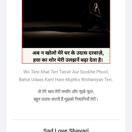
Wo Tere Khat Teri Tasvir Aur Sookhe Phool,
Bahut Udaas Karti Hain Mujhko Nishaniyan Teri.
वो तेरे खत तेरी तस्वीर और सूखे फूल,
बहुत
उदास
करती हैं मुझको निशानियाँ तेरी।
Sad Love Shayari