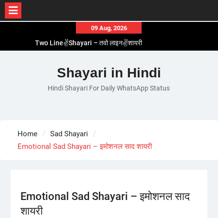
Skip
09 Aug, 2026
to
Two Line✌️Shayari – तवो लाइन✌️शायरी
content
Love😓Lines In Hindi – लव😓लाइन्स इन हिंदी
Romantic Love😽Status – रोमांटिक लव😽स्टेटस
Shayari in Hindi
Love🥳Poetry In Hindi – लव🥳पोएट्री इन हिंदी
Hindi Shayari For Daily WhatsApp Status
1 Line☝️Shayari In Hindi – १ लाइन☝️शायरी इन हिंदी
Home
Sad Shayari
Emotional Sad Shayari – इमोशनल साद शायरी
Emotional Sad Shayari – इमोशनल साद
शायरी