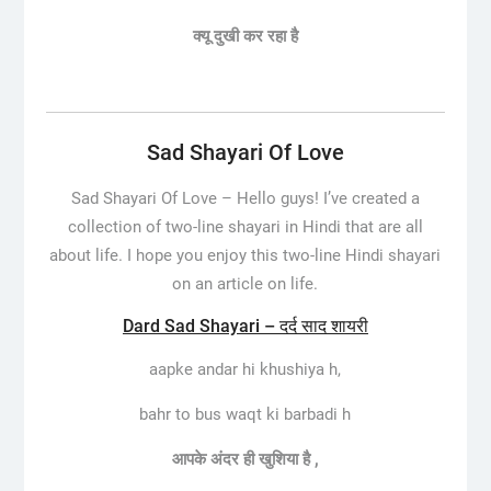
क्यू
दुखी
कर
रहा
है
Sad Shayari Of Love
Sad Shayari Of Love –
Hello guys! I’ve created a
collection of two-line shayari in Hindi that are all
about life. I hope you enjoy this two-line Hindi shayari
on an article on life.
Dard Sad Shayari – दर्द साद शायरी
aapke andar hi khushiya h,
bahr to bus waqt ki barbadi h
आपके
अंदर
ही
खुशिया
है
,