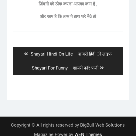
ज़िंदगी
को
ठीक
करना
आपका
काम
है
,
और
आप
है
कि
हाथ
पे
हाथ
धरे
बैठे
हो
Post
navigation
Previous
Shayari Hindi On Life – शायरी हिंदी ों लाइफ
post:
Next
Shayari For Funny – शायरी फॉर फनी
post:
Copyright © All rights reserved by BigBull Web Solutions
Magazine Power by
WEN Themes