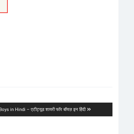
oys in Hindi – एटीट्यूड शायरी फॉर बॉयज़ इन हिंदी