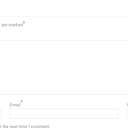
*
s are marked
*
Email
r the next time I comment.