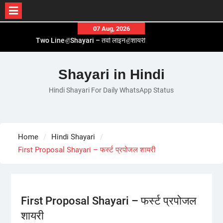
Skip
07 Aug, 2026
Two Line✌️Shayari – तवो लाइन✌️शायरी
to
Love😓Lines In Hindi – लव😓लाइन्स इन हिंदी
content
Romantic Love😽Status – रोमांटिक लव😽स्टेटस
Shayari in Hindi
Love🥳Poetry In Hindi – लव🥳पोएट्री इन हिंदी
1 Line☝️Shayari In Hindi – १ लाइन☝️शायरी इन हिंदी
Hindi Shayari For Daily WhatsApp Status
Home
Hindi Shayari
First Proposal Shayari – फर्स्ट प्रपोजल शायरी
First Proposal Shayari – फर्स्ट प्रपोजल
शायरी