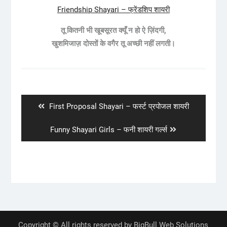
Friendship Shayari – फ्रेंडशिप शायरी
तू कितनी भी खूबसूरत क्यूँ न हो ऐ ज़िंदगी,
खुशमिजाज़ दोस्तों के वगैर तू अच्छी नहीं लगती।
Post
navigation
Previous
First Proposal Shayari – फर्स्ट प्रपोजल शायरी
post:
Next
Funny Shayari Girls – फनी शायरी गर्ल्स
post:
Copyright © All rights reserved by BigBull Web Solutions