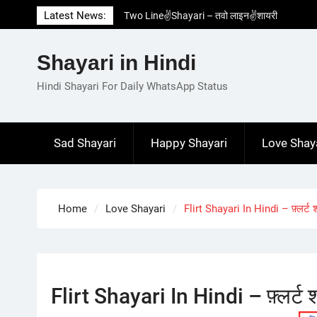
Skip
Latest News:
Two Line✌️Shayari – तवो लाइन✌️शायरी
to
Love😓Lines In Hindi – लव😓लाइन्स इन हिंदी
content
Romantic Love😽Status – रोमांटिक लव😽स्टेटस
Shayari in Hindi
Love🥳Poetry In Hindi – लव🥳पोएट्री इन हिंदी
1 Line☝️Shayari In Hindi – १ लाइन☝️शायरी इन
Hindi Shayari For Daily WhatsApp Status
हिंदी
Sad Shayari
Happy Shayari
Love Shay
Home
Love Shayari
Flirt Shayari In Hindi – फ़्लर्ट श
Flirt Shayari In Hindi – फ़्लर्ट श