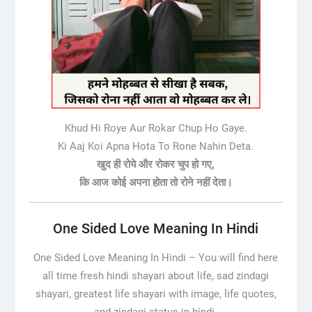
Khud Hi Roye Aur Rokar Chup Ho Gaye.
Ki Aaj Koi Apna Hota To Rone Nahin Deta.
खुद ही रोये और रोकर चुप हो गए,
कि आज कोई अपना होता तो रोने नहीं देता।
One Sided Love Meaning In Hindi
One Sided Love Meaning In Hindi –
You will find here
all time fresh hindi shayari about life, sad zindagi
shayari, greatest life shayari with image, life quotes,
and zindagi status in hindi.