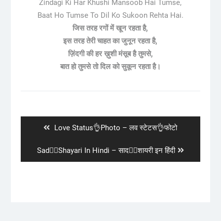
Zindagi Ki Har Khushi Mansoob Hai Tumse,
Baat Ho Tumse To Dil Ko Sukoon Rehta Hai.
जिस तरह रगों में खून रहता है,
इस तरह तेरी चाहत का जुनून रहता है,
ज़िंदगी की हर ख़ुशी मंसूब है तुमसे,
बात हो तुमसे तो दिल को सुकून रहता है।
Post
navigation
Previous
Love Status👌Photo – लव स्टेटस👌फोटो
post:
Next
Sad😮‍💨Shayari In Hindi – साद😮‍💨शायरी इन हिंदी
post: