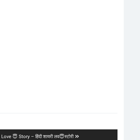
Love 😇 Story – हिंदी शायरी लव😇स्टोरी