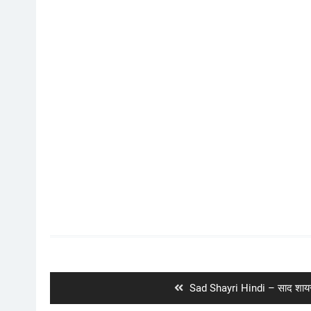
Post
navigation
Previous
Sad Shayri Hindi – साद शायरी
post: