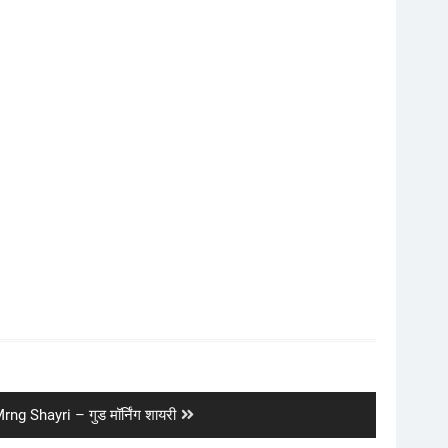
ng Shayri – गुड मॉर्निंग शायरी
: