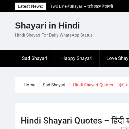
Skip
Latest News:
Two Line✌️Shayari – तवो लाइन✌️शायरी
to
Love😓Lines In Hindi – लव😓लाइन्स इन हिंदी
content
Romantic Love😽Status – रोमांटिक लव😽स्टेटस
Shayari in Hindi
Love🥳Poetry In Hindi – लव🥳पोएट्री इन हिंदी
1 Line☝️Shayari In Hindi – १ लाइन☝️शायरी इन
Hindi Shayari For Daily WhatsApp Status
हिंदी
Sad Shayari
Happy Shayari
Love Shay
Home
Sad Shayari
Hindi Shayari Quotes – हिंदी शा
Hindi Shayari Quotes – हिंदी 