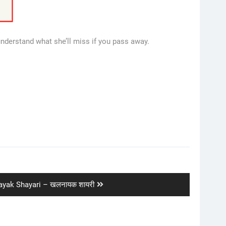
nderstand what she’ll miss if you pass away.
ayak Shayari – खलनायक शायरी