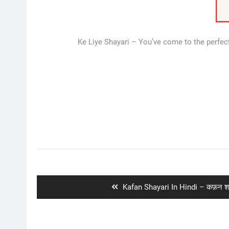
Ke Liye Shayari – You’ve come to the perfec
Post
navigation
Previous
Kafan Shayari In Hindi – कफ़न शाय
post: