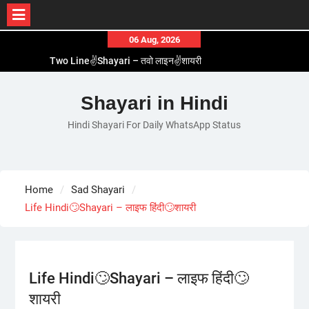
Skip
06 Aug, 2026
to
Two Line✌️Shayari – तवो लाइन✌️शायरी
content
Love😓Lines In Hindi – लव😓लाइन्स इन हिंदी
Romantic Love😽Status – रोमांटिक लव😽स्टेटस
Shayari in Hindi
Love🥳Poetry In Hindi – लव🥳पोएट्री इन हिंदी
Hindi Shayari For Daily WhatsApp Status
1 Line☝️Shayari In Hindi – १ लाइन☝️शायरी इन हिंदी
Home
Sad Shayari
Life Hindi🙄Shayari – लाइफ हिंदी🙄शायरी
Life Hindi🙄Shayari – लाइफ हिंदी🙄
शायरी