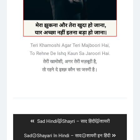
Teri Khamoshi Agar Teri Majboori Hai,
To Rehne De Ishq Kaun Sa Jaroori Hai.
तेरी खामोशी, अगर तेरी मज़बूरी है,
तो रहने दे इश्क़ कौन सा जरुरी है।
Post
navigation
Previous
Sad Hindi😾Shayri – साद हिंदी😾शायरी
post:
Next
Sad😥Shayari In Hindi – साद😥शायरी इन हिंदी