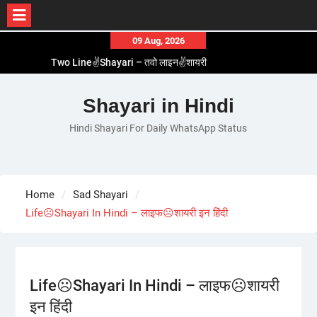
Skip
09 Aug, 2026
to
Two Line✌️Shayari – तवो लाइन✌️शायरी
content
Love😓Lines In Hindi – लव😓लाइन्स इन हिंदी
Romantic Love😽Status – रोमांटिक लव😽स्टेटस
Shayari in Hindi
Love🥳Poetry In Hindi – लव🥳पोएट्री इन हिंदी
Hindi Shayari For Daily WhatsApp Status
1 Line☝️Shayari In Hindi – १ लाइन☝️शायरी इन हिंदी
Home
Sad Shayari
Life☹️Shayari In Hindi – लाइफ☹️शायरी इन हिंदी
Life☹️Shayari In Hindi – लाइफ☹️शायरी
इन हिंदी