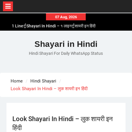
Skip
07 Aug, 2026
to
1 Line☝️Shayari In Hindi – १ लाइन☝️शायरी इन हिंदी
content
Two Line✌️Shayari – तवो लाइन✌️शायरी
Love😓Lines In Hindi – लव😓लाइन्स इन हिंदी
Shayari in Hindi
Romantic Love😽Status – रोमांटिक लव😽स्टेटस
Hindi Shayari For Daily WhatsApp Status
Love🥳Poetry In Hindi – लव🥳पोएट्री इन हिंदी
Home
Hindi Shayari
Look Shayari In Hindi – लुक शायरी इन हिंदी
Look Shayari In Hindi – लुक शायरी इन
हिंदी