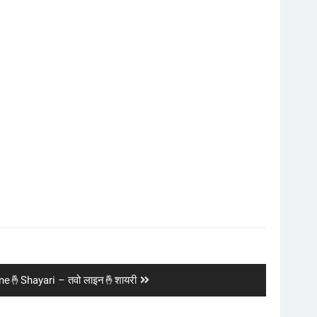
ne🤞Shayari – तवो लाइन🤞शायरी