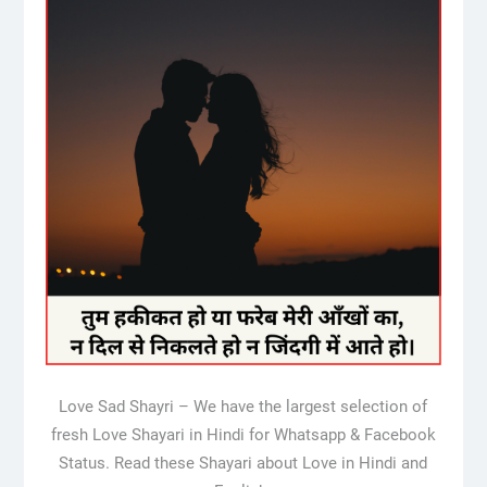
Love Sad Shayri – We have the largest selection of
fresh Love Shayari in Hindi for Whatsapp & Facebook
Status. Read these Shayari about Love in Hindi and