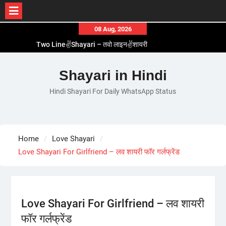
Skip
08 Aug, 2026
to
Two Line✌️Shayari – तवो लाइन✌️शायरी
content
Love😓Lines In Hindi – लव😓लाइन्स इन हिंदी
Romantic Love😽Status – रोमांटिक लव😽स्टेटस
Shayari in Hindi
Love🥳Poetry In Hindi – लव🥳पोएट्री इन हिंदी
Hindi Shayari For Daily WhatsApp Status
1 Line☝️Shayari In Hindi – १ लाइन☝️शायरी इन हिंदी
Home
Love Shayari
Love Shayari For Girlfriend – लव शायरी फॉर गर्लफ्रेंड
Love Shayari For Girlfriend – लव शायरी
फॉर गर्लफ्रेंड