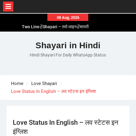
Skip
08 Aug, 2026
to
Two Line✌️Shayari – तवो लाइन✌️शायरी
content
Love😓Lines In Hindi – लव😓लाइन्स इन हिंदी
Romantic Love😽Status – रोमांटिक लव😽स्टेटस
Shayari in Hindi
Love🥳Poetry In Hindi – लव🥳पोएट्री इन हिंदी
Hindi Shayari For Daily WhatsApp Status
1 Line☝️Shayari In Hindi – १ लाइन☝️शायरी इन हिंदी
Home
Love Shayari
Love Status In English – लव स्टेटस इन इंग्लिश
Love Status In English – लव स्टेटस इन
इंग्लिश