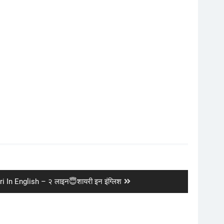
 In English – २ लाइन😇शायरी इन इंग्लिश