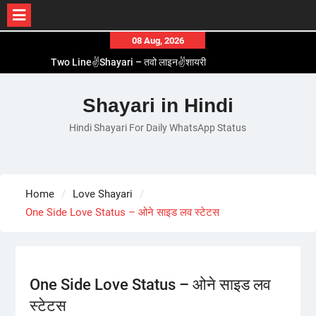
Skip
08 Aug, 2026
to
Two Line✌️Shayari – तवो लाइन✌️शायरी
content
Love😓Lines In Hindi – लव😓लाइन्स इन हिंदी
Romantic Love😽Status – रोमांटिक लव😽स्टेटस
Shayari in Hindi
Love🥳Poetry In Hindi – लव🥳पोएट्री इन हिंदी
Hindi Shayari For Daily WhatsApp Status
1 Line☝️Shayari In Hindi – १ लाइन☝️शायरी इन हिंदी
Home
Love Shayari
One Side Love Status – ओने साइड लव स्टेटस
One Side Love Status – ओने साइड लव
स्टेटस