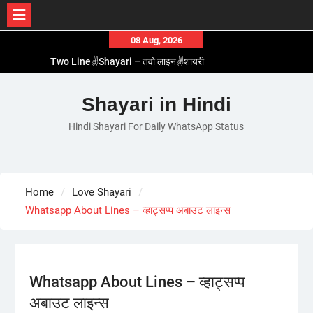
Skip
08 Aug, 2026
to
Two Line✌️Shayari – तवो लाइन✌️शायरी
content
Love😓Lines In Hindi – लव😓लाइन्स इन हिंदी
Romantic Love😽Status – रोमांटिक लव😽स्टेटस
Shayari in Hindi
Love🥳Poetry In Hindi – लव🥳पोएट्री इन हिंदी
Hindi Shayari For Daily WhatsApp Status
1 Line☝️Shayari In Hindi – १ लाइन☝️शायरी इन हिंदी
Home
Love Shayari
Whatsapp About Lines – व्हाट्सप्प अबाउट लाइन्स
Whatsapp About Lines – व्हाट्सप्प
अबाउट लाइन्स