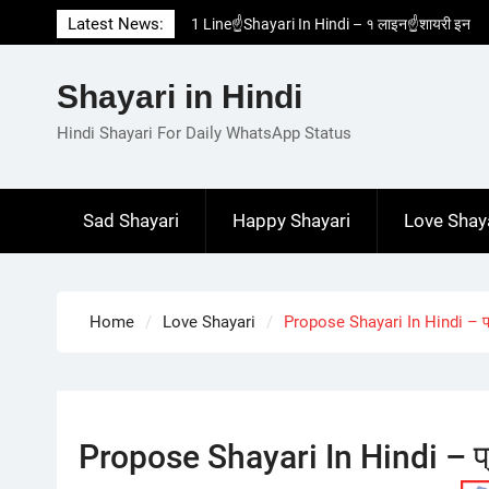
Skip
Latest News:
1 Line☝️Shayari In Hindi – १ लाइन☝️शायरी इन
to
हिंदी
content
Two Line✌️Shayari – तवो लाइन✌️शायरी
Shayari in Hindi
Love😓Lines In Hindi – लव😓लाइन्स इन हिंदी
Romantic Love😽Status – रोमांटिक लव😽स्टेटस
Hindi Shayari For Daily WhatsApp Status
Love🥳Poetry In Hindi – लव🥳पोएट्री इन हिंदी
Sad Shayari
Happy Shayari
Love Shay
Home
Love Shayari
Propose Shayari In Hindi – प्र
Propose Shayari In Hindi – प्र