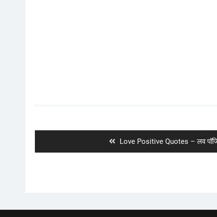
Post
navigation
Previous
Love Positive Quotes – लव पॉजि
post: