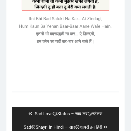
Itni Bhi Bad-Saluki Na Kar… Ai Zindagi,
Hum Kaun Sa Yehan Baar-Baar Aane Wale Hain.
इतनी भी बदसलूकी ना कर… ऐ ज़िन्दगी,
हम कौन सा यहाँ बार-बार आने वाले हैं।
Post
navigation
Previous
Sad Love😥Status – साद लव😥स्टेटस
post:
Next
Sad😥Shayri In Hindi – साद😥शायरी इन हिंदी