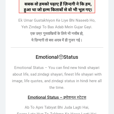
Ek Umar Gustakhiyon Ke Liye Bhi Naseeb Ho,
Yeh Zindagi To Bas Adab Mein Gujar Gayi.
एक उम्र गुस्ताखियों के लिये भी नसीब हो,
ये ज़िन्दगी तो बस अदब में ही गुजर गई।
Emotional🥺Status
Emotional Status –
You can find new hindi shayari
about life, sad zindagi shayari, finest life shayari with
image, life quotes, and zindagi status in hindi here all
the time.
Emotional Status – इमोशनल स्टेटस
Ab To Apni Tabiyat Bhi Juda Lagti Hai,
Saans Leta Hun To Zakhmo Ko Hawa Lagti Hai,