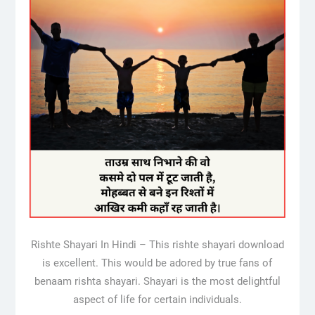
Rishte Shayari In Hindi – This rishte shayari download
is excellent. This would be adored by true fans of
benaam rishta shayari. Shayari is the most delightful
aspect of life for certain individuals.