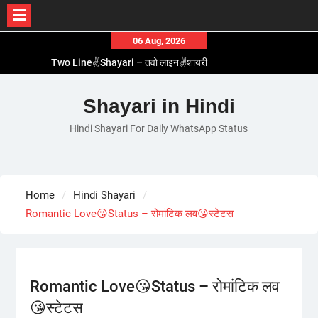
Skip
06 Aug, 2026
to
Two Line✌️Shayari – तवो लाइन✌️शायरी
content
Love😓Lines In Hindi – लव😓लाइन्स इन हिंदी
Romantic Love😽Status – रोमांटिक लव😽स्टेटस
Shayari in Hindi
Love🥳Poetry In Hindi – लव🥳पोएट्री इन हिंदी
Hindi Shayari For Daily WhatsApp Status
1 Line☝️Shayari In Hindi – १ लाइन☝️शायरी इन हिंदी
Home
Hindi Shayari
Romantic Love😘Status – रोमांटिक लव😘स्टेटस
Romantic Love😘Status – रोमांटिक लव
😘स्टेटस