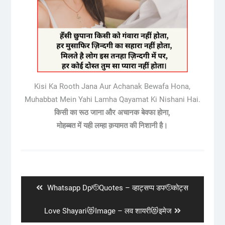
Kisi Ka Rooth Jana Aur Achanak Bewafa Hona,
Muhabbat Mein Yahi Lamha Qayamat Ki Nishani Hai.
किसी का रूठ जाना और अचानक बेवफा होना,
मोहब्बत में यही लम्हा क़यामत की निशानी है।
Post
navigation
Previous
Whatsapp Dp🫡Quotes – व्हाट्सप्प डप🫡कोट्स
post:
Next
Love Shayari😻Image – लव शायरी😻इमेज
post: