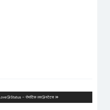
ove😘Status – रोमांटिक लव😘स्टेटस