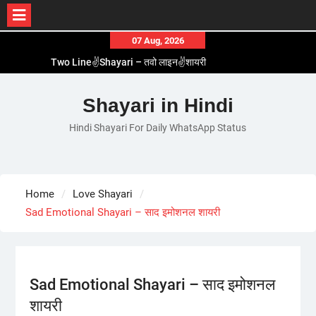
Skip
07 Aug, 2026
to
Two Line✌️Shayari – तवो लाइन✌️शायरी
content
Love😓Lines In Hindi – लव😓लाइन्स इन हिंदी
Romantic Love😽Status – रोमांटिक लव😽स्टेटस
Shayari in Hindi
Love🥳Poetry In Hindi – लव🥳पोएट्री इन हिंदी
Hindi Shayari For Daily WhatsApp Status
1 Line☝️Shayari In Hindi – १ लाइन☝️शायरी इन हिंदी
Home
Love Shayari
Sad Emotional Shayari – साद इमोशनल शायरी
Sad Emotional Shayari – साद इमोशनल
शायरी