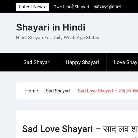
Skip
Latest News:
Two Line✌️Shayari – तवो लाइन✌️शायरी
to
Love😓Lines In Hindi – लव😓लाइन्स इन हिंदी
content
Romantic Love😽Status – रोमांटिक लव😽स्टेटस
Shayari in Hindi
Love🥳Poetry In Hindi – लव🥳पोएट्री इन हिंदी
1 Line☝️Shayari In Hindi – १ लाइन☝️शायरी इन
Hindi Shayari For Daily WhatsApp Status
हिंदी
Sad Shayari
Happy Shayari
Love Shay
Home
Sad Shayari
Sad Love Shayari – साद लव शा
Sad Love Shayari – साद लव श