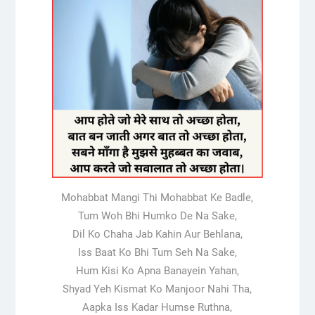
Mohabbat Mangi Thi Mohabbat Ke Badle,
Tum Woh Bhi Humko De Na Sake,
Dil Ko Chaha Jab Kahin Aur Behlana,
Iss Baat Ko Bhi Tum Seh Na Sake,
Hum Kisi Ko Apna Banayein Yahan,
Shyad Yeh Kismat Ko Manjoor Nahi Tha,
Aapka Iss Kadar Humse Ruthna,