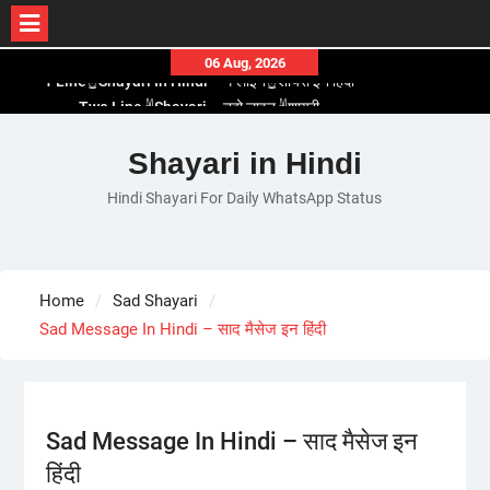
Skip
06 Aug, 2026
to
Two Line✌️Shayari – तवो लाइन✌️शायरी
content
Love😓Lines In Hindi – लव😓लाइन्स इन हिंदी
Romantic Love😽Status – रोमांटिक लव😽स्टेटस
Shayari in Hindi
Love🥳Poetry In Hindi – लव🥳पोएट्री इन हिंदी
Hindi Shayari For Daily WhatsApp Status
1 Line☝️Shayari In Hindi – १ लाइन☝️शायरी इन हिंदी
Home
Sad Shayari
Sad Message In Hindi – साद मैसेज इन हिंदी
Sad Message In Hindi – साद मैसेज इन
हिंदी