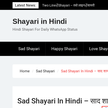
Skip
Latest News:
Two Line✌️Shayari – तवो लाइन✌️शायरी
to
Love😓Lines In Hindi – लव😓लाइन्स इन हिंदी
content
Romantic Love😽Status – रोमांटिक लव😽स्टेटस
Shayari in Hindi
Love🥳Poetry In Hindi – लव🥳पोएट्री इन हिंदी
1 Line☝️Shayari In Hindi – १ लाइन☝️शायरी इन
Hindi Shayari For Daily WhatsApp Status
हिंदी
Sad Shayari
Happy Shayari
Love Shay
Home
Sad Shayari
Sad Shayari In Hindi – साद शायर
Sad Shayari In Hindi – साद शाय