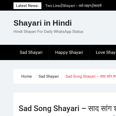
Skip
Latest News:
Two Line✌️Shayari – तवो लाइन✌️शायरी
to
Love😓Lines In Hindi – लव😓लाइन्स इन हिंदी
content
Romantic Love😽Status – रोमांटिक लव😽स्टेटस
Shayari in Hindi
Love🥳Poetry In Hindi – लव🥳पोएट्री इन हिंदी
1 Line☝️Shayari In Hindi – १ लाइन☝️शायरी इन
Hindi Shayari For Daily WhatsApp Status
हिंदी
Sad Shayari
Happy Shayari
Love Shay
Home
Sad Shayari
Sad Song Shayari – साद सांग श
Sad Song Shayari – साद सांग 