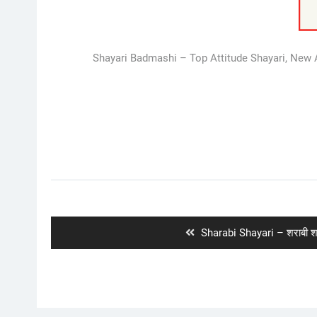
Shayari Badmashi – Top Attitude Shayari, New At
Post
navigation
Previous
Sharabi Shayari – शराबी श
post: