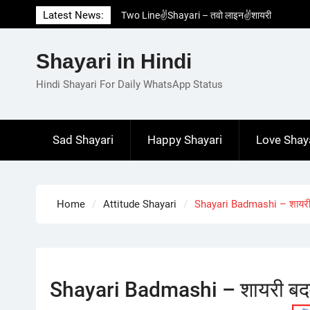
Skip
Latest News:
Two Line✌️Shayari – तवो लाइन✌️शायरी
to
Love😓Lines In Hindi – लव😓लाइन्स इन हिंदी
content
Romantic Love😽Status – रोमांटिक लव😽स्टेटस
Shayari in Hindi
Love🥳Poetry In Hindi – लव🥳पोएट्री इन हिंदी
1 Line☝️Shayari In Hindi – १ लाइन☝️शायरी इन
Hindi Shayari For Daily WhatsApp Status
हिंदी
Sad Shayari
Happy Shayari
Love Shay
Home
Attitude Shayari
Shayari Badmashi – शायरी
Shayari Badmashi – शायरी बद