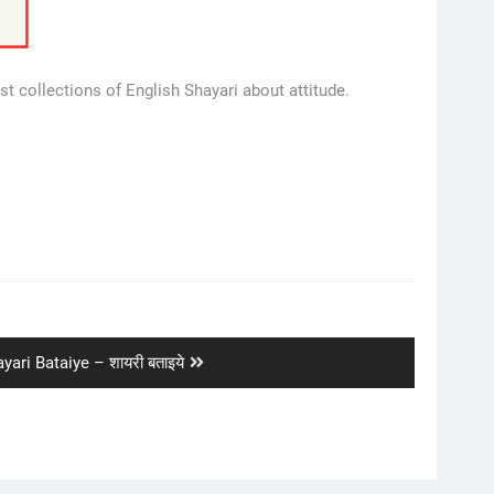
t collections of English Shayari about attitude.
xt
yari Bataiye – शायरी बताइये
t: