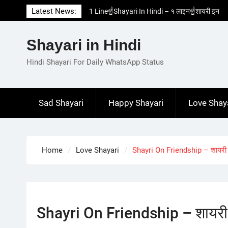
Skip
Latest News:
1 Line☝️Shayari In Hindi – १ लाइन☝️शायरी इन
to
हिंदी
content
Two Line✌️Shayari – तवो लाइन✌️शायरी
Shayari in Hindi
Love😓Lines In Hindi – लव😓लाइन्स इन हिंदी
Romantic Love😽Status – रोमांटिक लव😽स्टेटस
Hindi Shayari For Daily WhatsApp Status
Love🥳Poetry In Hindi – लव🥳पोएट्री इन हिंदी
Sad Shayari
Happy Shayari
Love Shay
Home
Love Shayari
Shayri On Friendship – शायरी ो
Shayri On Friendship – शायरी 