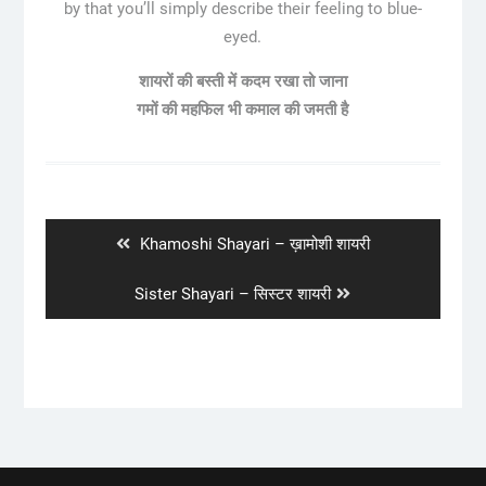
by that you’ll simply describe their feeling to blue-
eyed.
शायरों की बस्ती में कदम रखा तो जाना
गमों की महफिल भी कमाल की जमती है
Post
navigation
Previous
Khamoshi Shayari – ख़ामोशी शायरी
post:
Next
Sister Shayari – सिस्टर शायरी
post: