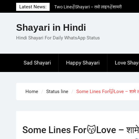
Skip
Latest News:
Two Line✌️Shayari – तवो लाइन✌️शायरी
to
Love😓Lines In Hindi – लव😓लाइन्स इन हिंदी
content
Romantic Love😽Status – रोमांटिक लव😽स्टेटस
Shayari in Hindi
Love🥳Poetry In Hindi – लव🥳पोएट्री इन हिंदी
1 Line☝️Shayari In Hindi – १ लाइन☝️शायरी इन
Hindi Shayari For Daily WhatsApp Status
हिंदी
Sad Shayari
Happy Shayari
Love Shay
Home
Status line
Some Lines For😽Love – शामे 
Some Lines For😽Love – शामे