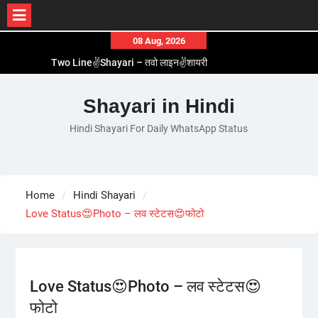
Skip
08 Aug, 2026
to
Two Line✌️Shayari – तवो लाइन✌️शायरी
content
Love😓Lines In Hindi – लव😓लाइन्स इन हिंदी
Romantic Love😽Status – रोमांटिक लव😽स्टेटस
Shayari in Hindi
Love🥳Poetry In Hindi – लव🥳पोएट्री इन हिंदी
Hindi Shayari For Daily WhatsApp Status
1 Line☝️Shayari In Hindi – १ लाइन☝️शायरी इन हिंदी
Home
Hindi Shayari
Love Status😍Photo – लव स्टेटस😍फोटो
Love Status😍Photo – लव स्टेटस😍
फोटो