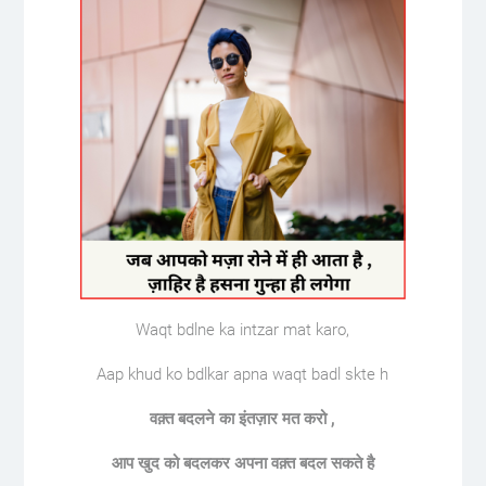
Waqt bdlne ka intzar mat karo,
Aap khud ko bdlkar apna waqt badl skte h
वक़्त बदलने का इंतज़ार मत करो ,
आप खुद को बदलकर अपना वक़्त बदल सकते है