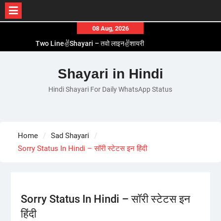
Skip
08 Aug, 2026
to
Two Line✌️Shayari – तवो लाइन✌️शायरी
content
Love😓Lines In Hindi – लव😓लाइन्स इन हिंदी
Romantic Love😽Status – रोमांटिक लव😽स्टेटस
Shayari in Hindi
Love🥳Poetry In Hindi – लव🥳पोएट्री इन हिंदी
Hindi Shayari For Daily WhatsApp Status
1 Line☝️Shayari In Hindi – १ लाइन☝️शायरी इन हिंदी
Home
Sad Shayari
Sorry Status In Hindi – सॉरी स्टेटस इन हिंदी
Sorry Status In Hindi – सॉरी स्टेटस इन
हिंदी