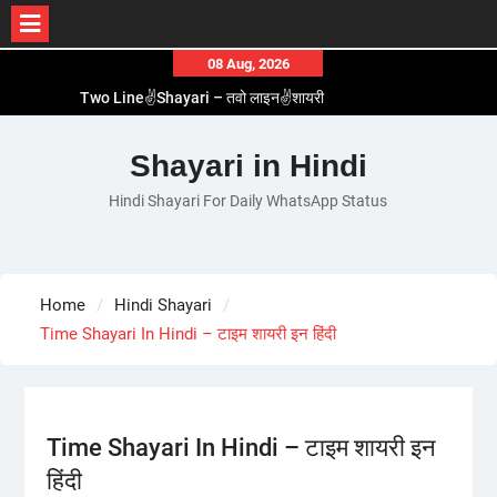
Skip
08 Aug, 2026
to
Two Line✌️Shayari – तवो लाइन✌️शायरी
content
Love😓Lines In Hindi – लव😓लाइन्स इन हिंदी
Romantic Love😽Status – रोमांटिक लव😽स्टेटस
Shayari in Hindi
Love🥳Poetry In Hindi – लव🥳पोएट्री इन हिंदी
Hindi Shayari For Daily WhatsApp Status
1 Line☝️Shayari In Hindi – १ लाइन☝️शायरी इन हिंदी
Home
Hindi Shayari
Time Shayari In Hindi – टाइम शायरी इन हिंदी
Time Shayari In Hindi – टाइम शायरी इन
हिंदी