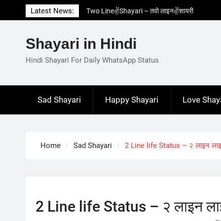
Skip
Latest News:
Two Line✌️Shayari – तवो लाइन✌️शायरी
to
Love😓Lines In Hindi – लव😓लाइन्स इन हिंदी
content
Romantic Love😽Status – रोमांटिक लव😽स्टेटस
Shayari in Hindi
Love🥳Poetry In Hindi – लव🥳पोएट्री इन हिंदी
1 Line☝️Shayari In Hindi – १ लाइन☝️शायरी इन
Hindi Shayari For Daily WhatsApp Status
हिंदी
Sad Shayari
Happy Shayari
Love Shay
Home
Sad Shayari
2 Line life Status – २ लाइन ला
2 Line life Status – २ लाइन ला