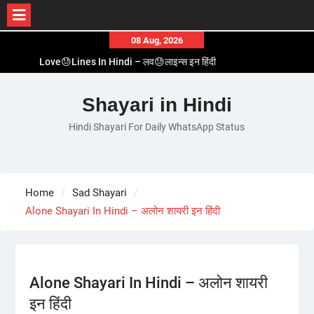
Skip
08 Aug, 2026
to
Love😓Lines In Hindi – लव😓लाइन्स इन हिंदी
content
Romantic Love😽Status – रोमांटिक लव😽स्टेटस
Love🥳Poetry In Hindi – लव🥳पोएट्री इन हिंदी
Shayari in Hindi
1 Line☝️Shayari In Hindi – १ लाइन☝️शायरी इन हिंदी
Hindi Shayari For Daily WhatsApp Status
Two Line✌️Shayari – तवो लाइन✌️शायरी
Home
Sad Shayari
Alone Shayari In Hindi – अलोन शायरी इन हिंदी
Alone Shayari In Hindi – अलोन शायरी
इन हिंदी