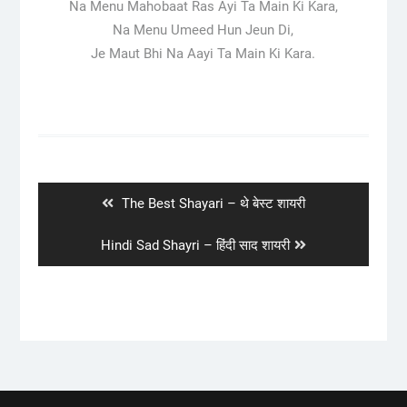
Na Menu Mahobaat Ras Ayi Ta Main Ki Kara,
Na Menu Umeed Hun Jeun Di,
Je Maut Bhi Na Aayi Ta Main Ki Kara.
Post
navigation
Previous
The Best Shayari – थे बेस्ट शायरी
post:
Next
Hindi Sad Shayri – हिंदी साद शायरी
post: