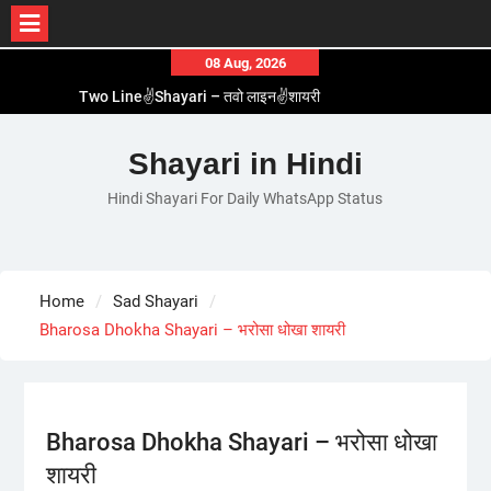
Skip
08 Aug, 2026
to
Two Line✌️Shayari – तवो लाइन✌️शायरी
content
Love😓Lines In Hindi – लव😓लाइन्स इन हिंदी
Romantic Love😽Status – रोमांटिक लव😽स्टेटस
Shayari in Hindi
Love🥳Poetry In Hindi – लव🥳पोएट्री इन हिंदी
Hindi Shayari For Daily WhatsApp Status
1 Line☝️Shayari In Hindi – १ लाइन☝️शायरी इन हिंदी
Home
Sad Shayari
Bharosa Dhokha Shayari – भरोसा धोखा शायरी
Bharosa Dhokha Shayari – भरोसा धोखा
शायरी