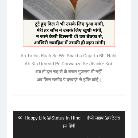
Ab To Iss Raah Se Wo Shakhs Gujarta Bhi Nahi,
Ab Kis Ummid Pe Darwaaze Se Jhanke Koi.
अब तो इस राह से वो शख़्स गुजरता भी नहीं,
अब किस उम्मीद पे दरवाज़े से झाँके कोई।
Post
navigation
Previous
Happy Life😛Status In Hindi – हैप्पी लाइफ😛स्टेटस
post:
इन हिंदी