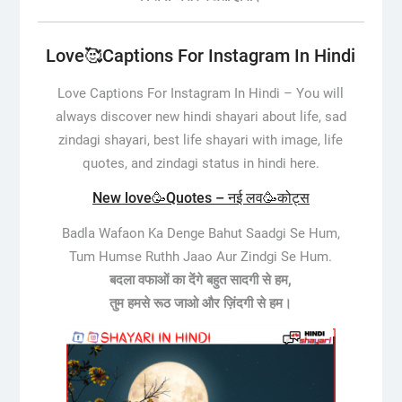
Love🥰Captions For Instagram In Hindi
Love Captions For Instagram In Hindi –
You will
always discover new hindi shayari about life, sad
zindagi shayari, best life shayari with image, life
quotes, and zindagi status in hindi here.
New love🥳Quotes – नई लव🥳कोट्स
Badla Wafaon Ka Denge Bahut Saadgi Se Hum,
Tum Humse Ruthh Jaao Aur Zindgi Se Hum.
बदला वफाओं का देंगे बहुत सादगी से हम,
तुम हमसे रूठ जाओ और ज़िंदगी से हम।