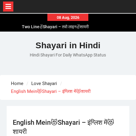
Skip
08 Aug, 2026
to
Two Line✌️Shayari – तवो लाइन✌️शायरी
content
Love😓Lines In Hindi – लव😓लाइन्स इन हिंदी
Romantic Love😽Status – रोमांटिक लव😽स्टेटस
Shayari in Hindi
Love🥳Poetry In Hindi – लव🥳पोएट्री इन हिंदी
Hindi Shayari For Daily WhatsApp Status
1 Line☝️Shayari In Hindi – १ लाइन☝️शायरी इन हिंदी
Home
Love Shayari
English Mein😻Shayari – इंग्लिश में😻शायरी
English Mein😻Shayari – इंग्लिश में😻
शायरी