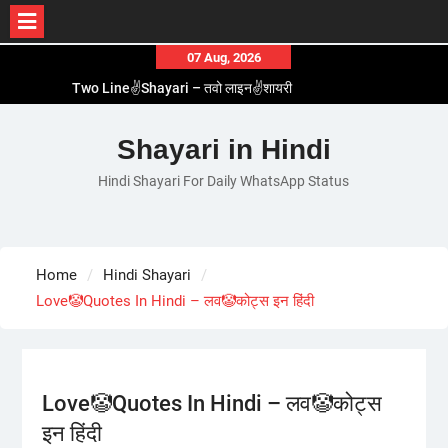
Skip
07 Aug, 2026
to
Two Line✌️Shayari – तवो लाइन✌️शायरी
Love😓Lines In Hindi – लव😓लाइन्स इन हिंदी
content
Romantic Love😽Status – रोमांटिक लव😽स्टेटस
Shayari in Hindi
Love🥳Poetry In Hindi – लव🥳पोएट्री इन हिंदी
1 Line☝️Shayari In Hindi – १ लाइन☝️शायरी इन हिंदी
Hindi Shayari For Daily WhatsApp Status
Home
Hindi Shayari
Love🤡Quotes In Hindi – लव🤡कोट्स इन हिंदी
Love🤡Quotes In Hindi – लव🤡कोट्स
इन हिंदी